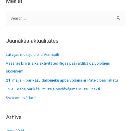
Meklēt
S
e
a
r
Jaunākās aktualitātes
c
h
Latvijas muzeju diena Ventspilī
f
Vasaras brīvā laika aktivitātes Rīgas pašvaldībā dzīvojošiem
o
skolēniem
r
21. maijs – barikāžu dalībnieku apbalvošana ar Pateicības rakstu
:
1991. gada barikāžu muzeja piedāvājums Muzeju naktī
Sveicam svētkos!
Arhīvs
June 2026