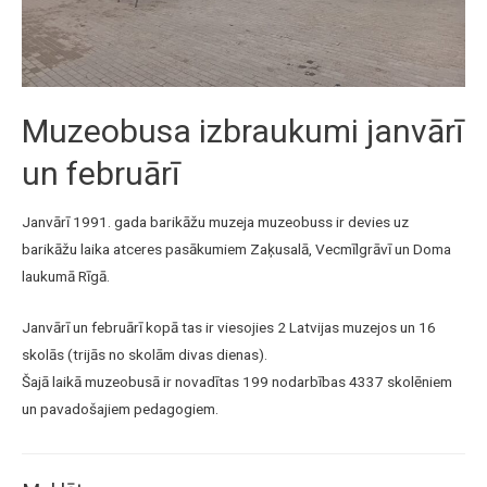
Muzeobusa izbraukumi janvārī
un februārī
Janvārī 1991. gada barikāžu muzeja muzeobuss ir devies uz
barikāžu laika atceres pasākumiem Zaķusalā, Vecmīlgrāvī un Doma
laukumā Rīgā.
Janvārī un februārī kopā tas ir viesojies 2 Latvijas muzejos un 16
skolās (trijās no skolām divas dienas).
Šajā laikā muzeobusā ir novadītas 199 nodarbības 4337 skolēniem
un pavadošajiem pedagogiem.