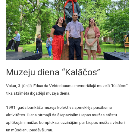
Muzeju diena “Kalāčos”
Vakar, 3. jūnijā, Eduarda Veidenbauma memoriālajā muzejā “Kalāčos”
tika atzīmēta ikgadējā muzeja diena.
1991. gada barikāžu muzeja kolektīvs apmeklēja pasākuma
aktivitātes. Diena pirmajā daļā iepazinām Liepas muižas stāstu –
aplūkojām muižas kompleksu, uzzinājām par Liepas muižas vēsturi
un mūsdienu piedāvājumu.