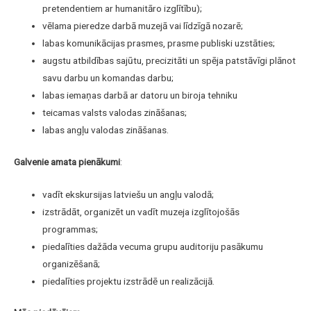
pretendentiem ar humanitāro izglītību);
vēlama pieredze darbā muzejā vai līdzīgā nozarē;
labas komunikācijas prasmes, prasme publiski uzstāties;
augstu atbildības sajūtu, precizitāti un spēja patstāvīgi plānot
savu darbu un komandas darbu;
labas iemaņas darbā ar datoru un biroja tehniku
teicamas valsts valodas zināšanas;
labas angļu valodas zināšanas.
Galvenie amata pienākumi
:
vadīt ekskursijas latviešu un angļu valodā;
izstrādāt, organizēt un vadīt muzeja izglītojošās
programmas;
piedalīties dažāda vecuma grupu auditoriju pasākumu
organizēšanā;
piedalīties projektu izstrādē un realizācijā.