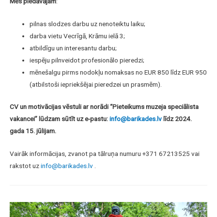
Mēs piedāvājam
:
pilnas slodzes darbu uz nenoteiktu laiku;
darba vietu Vecrīgā, Krāmu ielā 3;
atbildīgu un interesantu darbu;
iespēju pilnveidot profesionālo pieredzi;
mēnešalgu pirms nodokļu nomaksas no EUR 850 līdz EUR 950
(atbilstoši iepriekšējai pieredzei un prasmēm).
CV un motivācijas vēstuli ar norādi “Pieteikums muzeja speciālista
vakancei” lūdzam sūtīt uz e-pastu:
info@barikades.lv
līdz 2024.
gada 15. jūlijam.
Vairāk informācijas, zvanot pa tālruņa numuru +371 67213525 vai
rakstot uz
info@barikades.lv
.