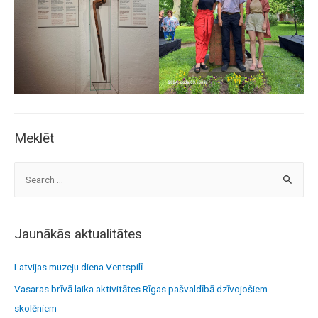
Meklēt
S
e
a
r
Jaunākās aktualitātes
c
h
Latvijas muzeju diena Ventspilī
f
Vasaras brīvā laika aktivitātes Rīgas pašvaldībā dzīvojošiem
o
skolēniem