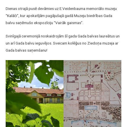
Dienas otrajā pusē devāmies uz E.Veidenbauma memoriālo muzeju
“Kalāči”, kur apskatījām pagājušajā gadā Muzeju biedrības Gada
balvu saņēmušo ekspozīciju “Vairāk gaismas”.
Svinīgajā ceremonijā noskaidrojām šī gada Gada balvas laureātus un
un arī Gada balvu ieguvējos. Sveicam kolēģus no Ziedoņa muzeja ar
Gada balvas saņemšanu!