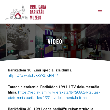
VIDEO
Barikādēm 30. Ziņu speciālizlaidums.
https://fb.watch/38YKUwBHT-/
Tautas cietoksnis. Barikādes 1991. LTV dokumentāla
filma.
https://replay.lsm.lv/lv/ieraksts/ltv/208624/tautas-
cietoksnis-barikades-1991-ltv-dokumentala-filma
Barikādēm 30. 1991.gada barikāžu rekonstrukcija,