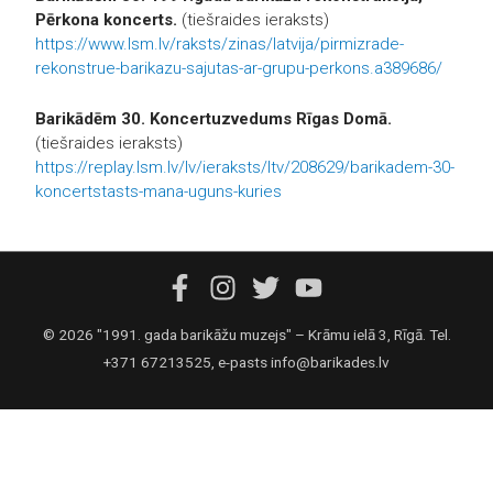
Pērkona koncerts.
(tiešraides ieraksts)
https://www.lsm.lv/raksts/zinas/latvija/pirmizrade-
rekonstrue-barikazu-sajutas-ar-grupu-perkons.a389686/
Barikādēm 30. Koncertuzvedums Rīgas Domā.
(tiešraides ieraksts)
https://replay.lsm.lv/lv/ieraksts/ltv/208629/barikadem-30-
koncertstasts-mana-uguns-kuries
© 2026 "1991. gada barikāžu muzejs" – Krāmu ielā 3, Rīgā. Tel.
+371 67213525, e-pasts info@barikades.lv