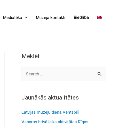
Mediatēka
Muzeja kontakti
Biedrība
Meklēt
S
e
a
r
Jaunākās aktualitātes
c
Latvijas muzeju diena Ventspilī
h
f
Vasaras brīvā laika aktivitātes Rīgas