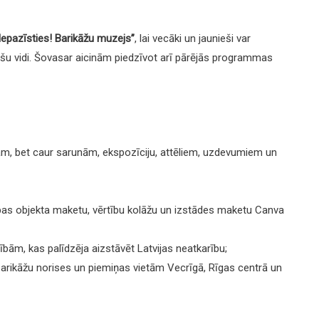
Iepazīsties! Barikāžu muzejs”
, lai vecāki un jaunieši var
došu vidi. Šovasar aicinām piedzīvot arī pārējās programmas
ām, bet caur sarunām, ekspozīciju, attēliem, uzdevumiem un
ības objekta maketu, vērtību kolāžu un izstādes maketu Canva
ībām, kas palīdzēja aizstāvēt Latvijas neatkarību;
 barikāžu norises un piemiņas vietām Vecrīgā, Rīgas centrā un