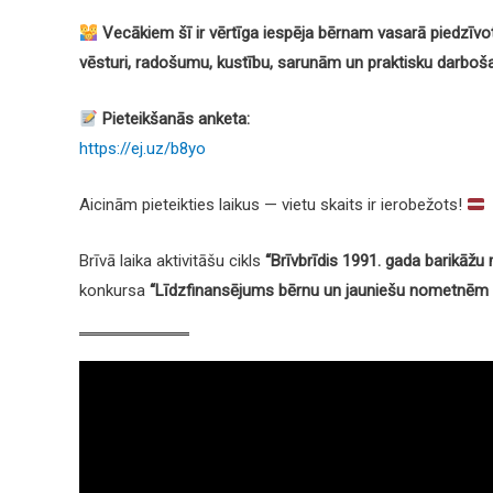
Vecākiem šī ir vērtīga iespēja bērnam vasarā piedzīvot
vēsturi, radošumu, kustību, sarunām un praktisku darboš
Pieteikšanās anketa:
https://ej.uz/b8yo
Aicinām pieteikties laikus — vietu skaits ir ierobežots!
Brīvā laika aktivitāšu cikls
“Brīvbrīdis 1991. gada barikāžu
konkursa
“Līdzfinansējums bērnu un jauniešu nometnēm un