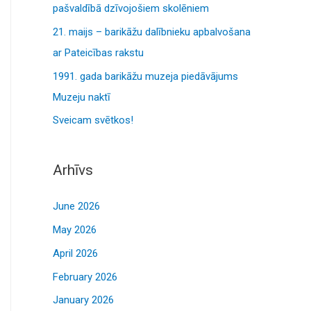
o
pašvaldībā dzīvojošiem skolēniem
r
21. maijs – barikāžu dalībnieku apbalvošana
:
ar Pateicības rakstu
1991. gada barikāžu muzeja piedāvājums
Muzeju naktī
Sveicam svētkos!
Arhīvs
June 2026
May 2026
April 2026
February 2026
January 2026