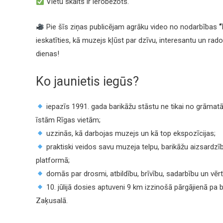
Vietu skaits ir ierobežots.
Pie šīs ziņas publicējam agrāku video no nodarbības
“
ieskatīties, kā muzejs kļūst par dzīvu, interesantu un ra
dienas!
Ko jaunietis iegūs?
iepazīs 1991. gada barikāžu stāstu ne tikai no grāmat
īstām Rīgas vietām;
uzzinās, kā darbojas muzejs un kā top ekspozīcijas;
praktiski veidos savu muzeja telpu, barikāžu aizsardz
platformā;
domās par drosmi, atbildību, brīvību, sadarbību un vērt
10. jūlijā dosies aptuveni 9 km izzinošā pārgājienā pa
Zaķusalā.