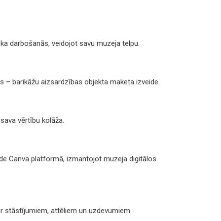
ska darbošanās, veidojot savu muzeja telpu.
s – barikāžu aizsardzības objekta maketa izveide.
 sava vērtību kolāža.
de Canva platformā, izmantojot muzeja digitālos
ar stāstījumiem, attēliem un uzdevumiem.