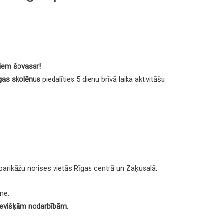
iem šovasar!
gas skolēnus
piedalīties 5 dienu brīvā laika aktivitāšu
ī barikāžu norises vietās Rīgas centrā un Zaķusalā.
me.
sevišķām nodarbībām
.