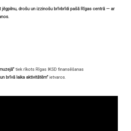
 jēgpilnu, drošu un izzinošu brīvbrīdi pašā Rīgas centrā — ar
anos.
 muzejā”
tiek rīkots Rīgas IKSD finansēšanas
 brīvā laika aktivitātēm”
ietvaros.