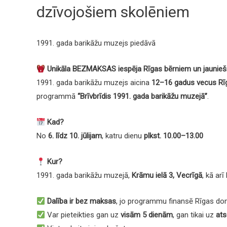
dzīvojošiem skolēniem
1991. gada barikāžu muzejs piedāvā
Unikāla BEZMAKSAS iespēja Rīgas bērniem un jaunieš
1991. gada barikāžu muzejs aicina
12–16 gadus vecus Rī
programmā
“Brīvbrīdis 1991. gada barikāžu muzejā”
.
Kad?
No
6. līdz 10. jūlijam
, katru dienu
plkst. 10.00–13.00
Kur?
1991. gada barikāžu muzejā,
Krāmu ielā 3, Vecrīgā
, kā ar
Dalība ir bez maksas
, jo programmu finansē Rīgas do
Var pieteikties gan uz
visām 5 dienām
, gan tikai uz
at