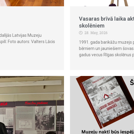
Vasaras brīvā laika ak
skolēniem
28. May, 2026
dalījās Latvijas Muzeju
ilī. Foto autors: Valters Lācis
1991. gada barikāžu muzejs
bērniem un jauniešiem šovas
gadus vecus Rīgas skolēnus pi