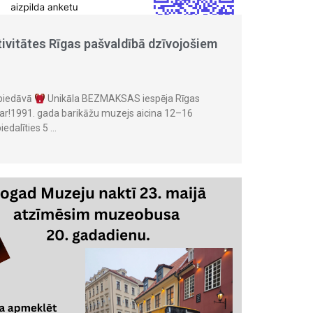
tivitātes Rīgas pašvaldībā dzīvojošiem
 piedāvā
Unikāla BEZMAKSAS iespēja Rīgas
ar!1991. gada barikāžu muzejs aicina 12–16
edalīties 5 …