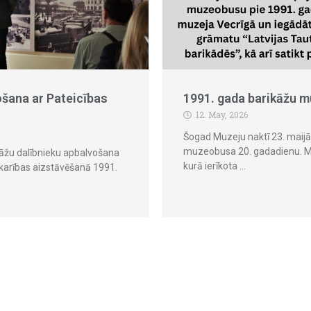
ošana ar Pateicības
1991. gada barikāžu m
12. May, 2026
Šogad Muzeju naktī 23. maij
muzeobusa 20. gadadienu. Mu
kāžu dalībnieku apbalvošana
kurā ierīkota …
tkarības aizstāvēšanā 1991.