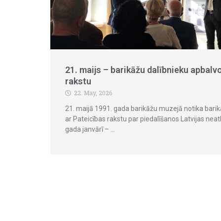
21. maijs – barikāžu dalībnieku apbalv
rakstu
22. May, 2026
21. maijā 1991. gada barikāžu muzejā notika bari
ar Pateicības rakstu par piedalīšanos Latvijas nea
gada janvārī – …