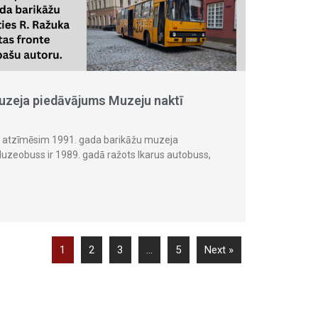
uzeja piedāvājums Muzeju naktī
ā atzīmēsim 1991. gada barikāžu muzeja
zeobuss ir 1989. gadā ražots Ikarus autobuss,
1
2
3
…
5
Next »