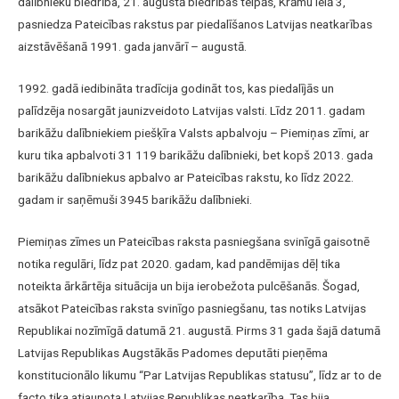
dalībnieku biedrība, 21. augustā biedrības telpās, Krāmu ielā 3,
pasniedza Pateicības rakstus par piedalīšanos Latvijas neatkarības
aizstāvēšanā 1991. gada janvārī – augustā.
1992. gadā iedibināta tradīcija godināt tos, kas piedalījās un
palīdzēja nosargāt jaunizveidoto Latvijas valsti. Līdz 2011. gadam
barikāžu dalībniekiem piešķīra Valsts apbalvoju – Piemiņas zīmi, ar
kuru tika apbalvoti 31 119 barikāžu dalībnieki, bet kopš 2013. gada
barikāžu dalībniekus apbalvo ar Pateicības rakstu, ko līdz 2022.
gadam ir saņēmuši 3945 barikāžu dalībnieki.
Piemiņas zīmes un Pateicības raksta pasniegšana svinīgā gaisotnē
notika regulāri, līdz pat 2020. gadam, kad pandēmijas dēļ tika
noteikta ārkārtēja situācija un bija ierobežota pulcēšanās. Šogad,
atsākot Pateicības raksta svinīgo pasniegšanu, tas notiks Latvijas
Republikai nozīmīgā datumā 21. augustā. Pirms 31 gada šajā datumā
Latvijas Republikas Augstākās Padomes deputāti pieņēma
konstitucionālo likumu “Par Latvijas Republikas statusu”, līdz ar to de
facto tika atjaunota Latvijas Republikas neatkarība. Tas bija