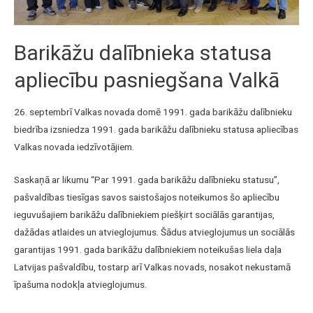
Barikāžu dalībnieka statusa
apliecību pasniegšana Valkā
26. septembrī Valkas novada domē 1991. gada barikāžu dalībnieku
biedrība izsniedza 1991. gada barikāžu dalībnieku statusa apliecības
Valkas novada iedzīvotājiem.
Saskaņā ar likumu “Par 1991. gada barikāžu dalībnieku statusu”,
pašvaldības tiesīgas savos saistošajos noteikumos šo apliecību
ieguvušajiem barikāžu dalībniekiem piešķirt sociālās garantijas,
dažādas atlaides un atvieglojumus. Šādus atvieglojumus un sociālās
garantijas 1991. gada barikāžu dalībniekiem noteikušas liela daļa
Latvijas pašvaldību, tostarp arī Valkas novads, nosakot nekustamā
īpašuma nodokļa atvieglojumus.