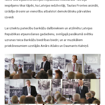
iespējams tikai tāpēc, ka Latvijas iedzīvotāji, Tautas Frontes aicināti,
izrādīja drosmi un vienotību atbalstot demokrātisku pārvaldes
izveidi.
Lai izteiktu pateicību barikāžu dalībniekiem un atzīmētu Latvijas
Republikas atjaunošanas gadadienu, svinīgajā pasākumā svētku
uzrunas teica Barikāžu biedrības biedri, un ar muzikāliem
priekšnesumiem uzstājās Ainārs Ašaks un Daumants Kalniņš.