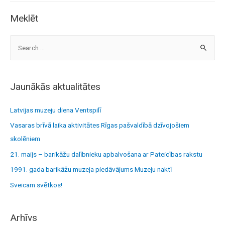
Meklēt
S
e
a
r
Jaunākās aktualitātes
c
h
Latvijas muzeju diena Ventspilī
f
Vasaras brīvā laika aktivitātes Rīgas pašvaldībā dzīvojošiem
o
skolēniem
r
21. maijs – barikāžu dalībnieku apbalvošana ar Pateicības rakstu
:
1991. gada barikāžu muzeja piedāvājums Muzeju naktī
Sveicam svētkos!
Arhīvs