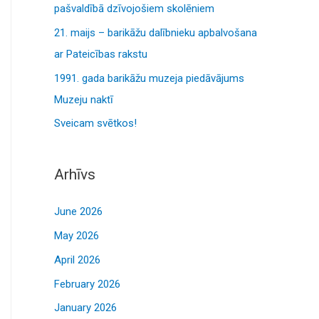
o
pašvaldībā dzīvojošiem skolēniem
r
21. maijs – barikāžu dalībnieku apbalvošana
:
ar Pateicības rakstu
1991. gada barikāžu muzeja piedāvājums
Muzeju naktī
Sveicam svētkos!
Arhīvs
June 2026
May 2026
April 2026
February 2026
January 2026