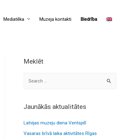
Mediatēka
Muzeja kontakti
Biedrība
Meklēt
S
e
a
r
Jaunākās aktualitātes
c
Latvijas muzeju diena Ventspilī
h
f
Vasaras brīvā laika aktivitātes Rīgas