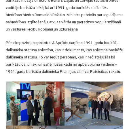
barikāžu muzeja direktors Renārs Zaļais un Latvijas tautas frontes
vadītājs barikāžu laikā, kā arī 1991. gada barikāžu dalībnieku
biedrības biedrs Romualds Ražuks. Ministrs pateicās par ieguldījumu
sabiedrības izglītošanā, Latvijas vārda un pieredzes popularizēšanā
un vēstures liecību kopšanā un uzturēšanā.
Pēc ekspozīcijas apskates A.Sprūds saņēma 1991. gada barikāžu
dalībnieka statusa apliecību, kas ir dokuments, kas apliecina barikāžu
dalībnieka statusu. To var iegūt personas, kas ir reģistrējušās kā
barikāžu dalībnieki un saņēmušas kādu no apbalvojuma veidiem ‒
1991. gada barikāžu dalībnieka Piemiņas zīmi vai Pateicības rakstu.