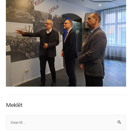
Meklēt
S
e