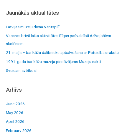
a
r
Jaunākās aktualitātes
c
h
Latvijas muzeju diena Ventspilī
f
Vasaras brīvā laika aktivitātes Rīgas pašvaldībā dzīvojošiem
o
skolēniem
r
21. maijs – barikāžu dalībnieku apbalvošana ar Pateicības rakstu
:
1991. gada barikāžu muzeja piedāvājums Muzeju naktī
Sveicam svētkos!
Arhīvs
June 2026
May 2026
April 2026
February 2026