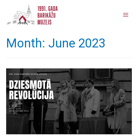
Main
Men
Month:
June 2023