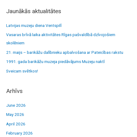
a
r
Jaunākās aktualitātes
c
h
Latvijas muzeju diena Ventspilī
f
Vasaras brīvā laika aktivitātes Rīgas pašvaldībā dzīvojošiem
o
skolēniem
r
21. maijs – barikāžu dalībnieku apbalvošana ar Pateicības rakstu
:
1991. gada barikāžu muzeja piedāvājums Muzeju naktī
Sveicam svētkos!
Arhīvs
June 2026
May 2026
April 2026
February 2026