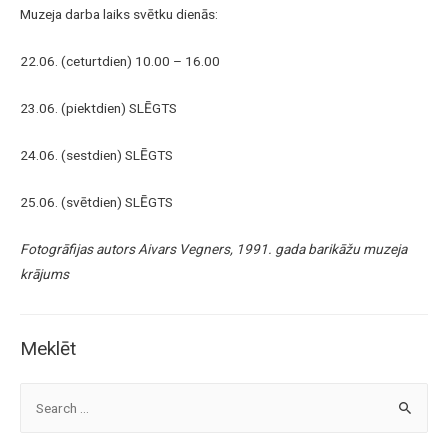
Muzeja darba laiks svētku dienās:
22.06. (ceturtdien) 10.00 – 16.00
23.06. (piektdien) SLĒGTS
24.06. (sestdien) SLĒGTS
25.06. (svētdien) SLĒGTS
Fotogrāfijas autors Aivars Vegners, 1991. gada barikāžu muzeja
krājums
Meklēt
S
e