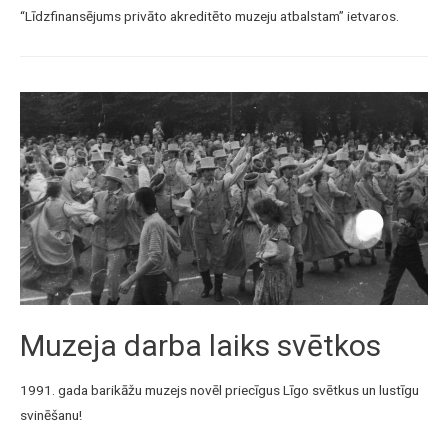
“Līdzfinansējums privāto akreditēto muzeju atbalstam” ietvaros.
Muzeja darba laiks svētkos
1991. gada barikāžu muzejs novēl priecīgus Līgo svētkus un lustīgu
svinēšanu!