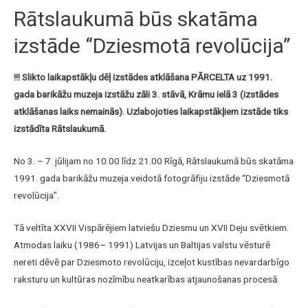
Rātslaukumā būs skatāma
izstāde “Dziesmotā revolūcija”
!!! Slikto laikapstākļu dēļ izstādes atklāšana PĀRCELTA uz 1991.
gada barikāžu muzeja izstāžu zāli 3. stāvā, Krāmu ielā 3 (izstādes
atklāšanas laiks nemainās). Uzlabojoties laikapstākļiem izstāde tiks
izstādīta Rātslaukumā.
No 3. – 7. jūlijam no 10.00 līdz 21.00 Rīgā, Rātslaukumā būs skatāma
1991. gada barikāžu muzeja veidotā fotogrāfiju izstāde “Dziesmotā
revolūcija”.
Tā veltīta XXVII Vispārējiem latviešu Dziesmu un XVII Deju svētkiem.
Atmodas laiku (1986– 1991) Latvijas un Baltijas valstu vēsturē
nereti dēvē par Dziesmoto revolūciju, izceļot kustības nevardarbīgo
raksturu un kultūras nozīmību neatkarības atjaunošanas procesā.