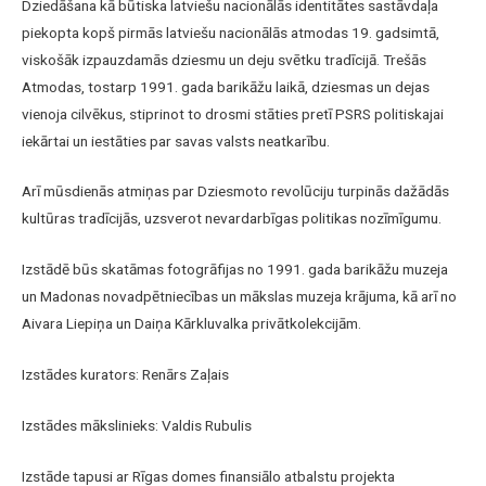
Dziedāšana kā būtiska latviešu nacionālās identitātes sastāvdaļa
piekopta kopš pirmās latviešu nacionālās atmodas 19. gadsimtā,
viskošāk izpauzdamās dziesmu un deju svētku tradīcijā. Trešās
Atmodas, tostarp 1991. gada barikāžu laikā, dziesmas un dejas
vienoja cilvēkus, stiprinot to drosmi stāties pretī PSRS politiskajai
iekārtai un iestāties par savas valsts neatkarību.
Arī mūsdienās atmiņas par Dziesmoto revolūciju turpinās dažādās
kultūras tradīcijās, uzsverot nevardarbīgas politikas nozīmīgumu.
Izstādē būs skatāmas fotogrāfijas no 1991. gada barikāžu muzeja
un Madonas novadpētniecības un mākslas muzeja krājuma, kā arī no
Aivara Liepiņa un Daiņa Kārkluvalka privātkolekcijām.
Izstādes kurators: Renārs Zaļais
Izstādes mākslinieks: Valdis Rubulis
Izstāde tapusi ar Rīgas domes finansiālo atbalstu projekta