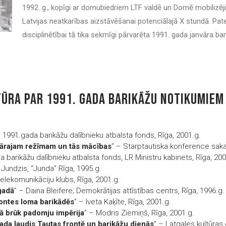
1992. g., kopīgi ar domubiedriem LTF valdē un Domē mobilizēji
Latvijas neatkarības aizstāvēšanai potenciālajā X stundā. Patei
disciplinētībai tā tika sekmīgi pārvarēta 1991. gada janvāra bar
TŪRA PAR 1991. GADA BARIKĀŽU NOTIKUMIEM 
– 1991.gada barikāžu dalībnieku atbalsta fonds, Rīga, 2001.g.
itārajam režīmam un tās mācības
” – Starptautiska konference saka
da barikāžu dalībnieku atbalsta fonds, LR Ministru kabinets, Rīga, 200
 Jundzis, “Junda” Rīga, 1995.g.
 telekomunikāciju klubs, Rīga, 2001.g.
gadā
” – Daina Bleifere; Demokrātijas attīstības centrs, Rīga, 1996.g.
frontes loma barikādēs
” – Iveta Kaķīte, Rīga, 2001.g.
ā brūk padomju impērija
” – Modris Ziemiņš, Rīga, 2001.g.
vada ļaudis Tautas frontē un barikāžu dienās
” – Latgales kultūras