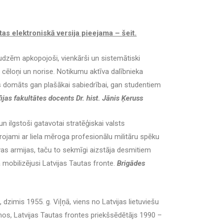
as elektroniskā versija pieejama – šeit.
zēm apkopojoši, vienkārši un sistemātiski
ā cēloņi un norise. Notikumu aktīva dalībnieka
bs domāts gan plašākai sabiedrībai, gan studentiem
ijas fakultātes docents Dr. hist. Jānis Ķeruss
 un ilgstoši gatavotai stratēģiskai valsts
ojami ar liela mēroga profesionālu militāru spēku
avas armijas, taču to sekmīgi aizstāja desmitiem
 mobilizējusi Latvijas Tautas fronte.
Brigādes
dzimis 1955. g. Viļņā, viens no Latvijas lietuviešu
s, Latvijas Tautas frontes priekšsēdētājs 1990 –