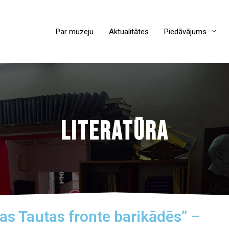
Par muzeju
Aktualitātes
Piedāvājums
LITERATŪRA
as Tautas fronte barikādēs” –