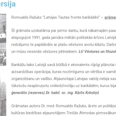
rsija
Romualds Ražuks “Latvijas Tautas fronte barikādēs” –
gr
āmat
Šī grāmata uzskatāma par pirmo darbu, kurā nākamajām paaud
atspoguļoti 1991. gada janvāra militāri politiskās krīzes Latvij
redzējums te papildināts ar plašu vēstures avotu klāstu. Dar
un mūsu nesenās vēstures pētniekiem.
LU Vēstures un filozof
Barikāžu laiks Latvijā savā būtībā ir ekvivalents rūpīgi plānotai
aizsardzības operācijai, kuras nozīmīgums un vērtība ir samēr
organizēšanu un vadību. Atjaunotajai Latvijas valstij nebija s
tūkstošu neapbruņotu civiliedzīvotāju uz barikādēm, kurus bija
ģenerālis (rezerves) Dr. habil. sc. ing. Kārlis Krēsliņš
Grāmatas autors Dr. med. Romualds Ražuks, ārsts un politiķis, 
kultūras biedrības atjaunotājiem Trešās Atmodas pirmssākumo