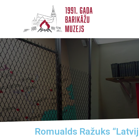
Romualds Ražuks “Latvij