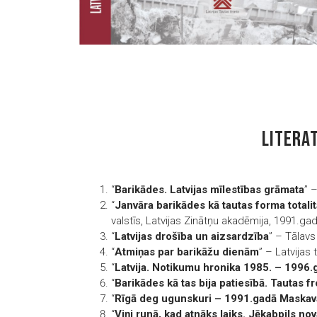
LITERA
“
Barikādes. Latvijas mīlestības grāmata
” 
“
Janvāra barikādes kā tautas forma total
valstīs, Latvijas Zinātņu akadēmija, 1991.ga
“
Latvijas drošība un aizsardzība
” – Tālavs
“
Atmiņas par barikāžu dienām
” – Latvijas
“
Latvija. Notikumu hronika 1985. – 1996.
“
Barikādes kā tas bija patiesībā. Tautas 
“
Rīgā deg ugunskuri – 1991.gadā Maskav
“
Viņi runā, kad atnāks laiks. Jēkabpils no