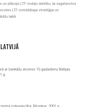
s un plānojis LTF nodaļu darbību, lai sagatavotos
coties LTF izstrādātajai stratēģijai un
ikāžu laikā.
LATVIJĀ
rā ar barikāžu atceres 10.gadadienu Baltijas
1.g.
 centra izdevniecība, Rēzekne, 2001.g.