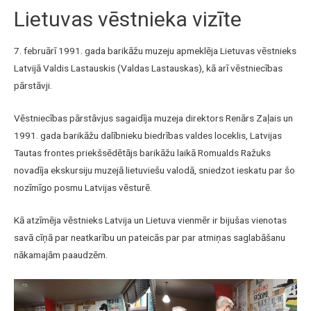
Lietuvas vēstnieka vizīte
7. februārī 1991. gada barikāžu muzeju apmeklēja Lietuvas vēstnieks
Latvijā Valdis Lastauskis (Valdas Lastauskas), kā arī vēstniecības
pārstāvji.
Vēstniecības pārstāvjus sagaidīja muzeja direktors Renārs Zaļais un
1991. gada barikāžu dalībnieku biedrības valdes loceklis, Latvijas
Tautas frontes priekšsēdētājs barikāžu laikā Romualds Ražuks
novadīja ekskursiju muzejā lietuviešu valodā, sniedzot ieskatu par šo
nozīmīgo posmu Latvijas vēsturē.
Kā atzīmēja vēstnieks Latvija un Lietuva vienmēr ir bijušas vienotas
savā cīņā par neatkarību un pateicās par par atmiņas saglabāšanu
nākamajām paaudzēm.