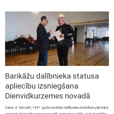
Barikāžu dalībnieka statusa
apliecību izsniegšana
Dienvidkurzemes novadā
Vakar, 6. februārī, 1991. gada barikāžu dalībnieku biedrības pārstāvji
ciemojās Dienvidkurzemes novadā, izsniedzot 1991. gada barikāžu