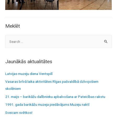
Meklēt
S
e
a
r
Jaunākās aktualitātes
c
h
Latvijas muzeju diena Ventspilī
f
Vasaras brīvā laika aktivitātes Rīgas pašvaldībā dzīvojošiem
o
skolēniem
r
21. maijs – barikāžu dalībnieku apbalvošana ar Pateicības rakstu
:
1991. gada barikāžu muzeja piedāvājums Muzeju naktī
Sveicam svētkos!