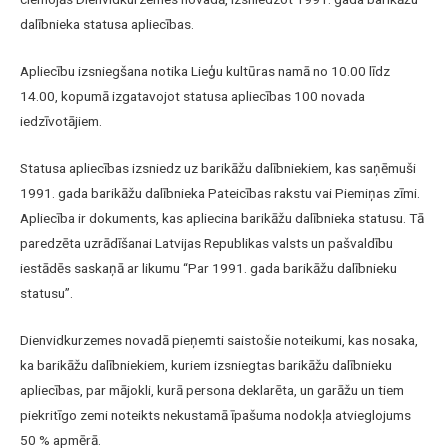
dalībnieka statusa apliecības.
Apliecību izsniegšana notika Lieģu kultūras namā no 10.00 līdz
14.00, kopumā izgatavojot statusa apliecības 100 novada
iedzīvotājiem.
Statusa apliecības izsniedz uz barikāžu dalībniekiem, kas saņēmuši
1991. gada barikāžu dalībnieka Pateicības rakstu vai Piemiņas zīmi.
Apliecība ir dokuments, kas apliecina barikāžu dalībnieka statusu. Tā
paredzēta uzrādīšanai Latvijas Republikas valsts un pašvaldību
iestādēs saskaņā ar likumu “Par 1991. gada barikāžu dalībnieku
statusu”.
Dienvidkurzemes novadā pieņemti saistošie noteikumi, kas nosaka,
ka barikāžu dalībniekiem, kuriem izsniegtas barikāžu dalībnieku
apliecības, par mājokli, kurā persona deklarēta, un garāžu un tiem
piekritīgo zemi noteikts nekustamā īpašuma nodokļa atvieglojums
50 % apmērā.