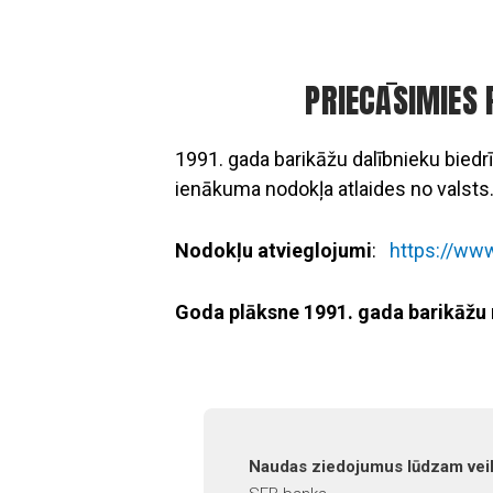
PRIECĀSIMIES 
1991. gada barikāžu dalībnieku biedrī
ienākuma nodokļa atlaides no valsts
Nodokļu atvieglojumi
:
https://www
Goda plāksne 1991. gada barikāžu m
Naudas ziedojumus lūdzam veik