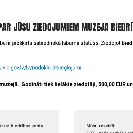
PAR JŪSU ZIEDOJUMIEM MUZEJA BIEDRĪ
bai ir piešķirts sabiedriskā labuma statuss. Ziedojot
bied
.
.vid.gov.lv/lv/nodoklu-atvieglojumi
uzejā. Godināti tiek lielākie ziedotāji, 500,00 EUR un
t uz biedrības kontu:
Mūsu rekvizīti: