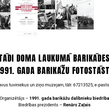
STĀDI DOMA LAUKUMĀ BARIKĀDES 
1991. GADA BARIKĀŽU FOTOSTĀST
savus tuviniekus un ziņo muzejam, tālr. 67213525, e-pasts
Organizētājs –
1991. gada barikāžu dalībnieku biedrīb
Biedrības prezidents –
Renārs Zaļais