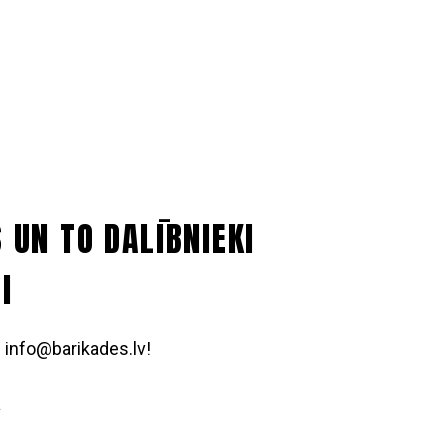
UN TO DALĪBNIEKI
I
 info@barikades.lv!
a