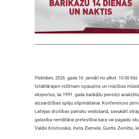
Piektdien, 2026. gada 16. janvārī no plkst. 10.00 l
totalitārajam režīmam izpausme un mācības mūsdien
ekspertus, lai 1991. gada barikāžu pieredzi analiz
aizsardzības spēju stiprināšanai. Konferences pirma
Latvijas drošības pamatu veidošanā, savukārt otrajā
gatavība nemilitārai pretestībai kara vai pagaidu ok
Valdis Kristovskis, Ineta Ziemele, Guntis Zemītis, Ie