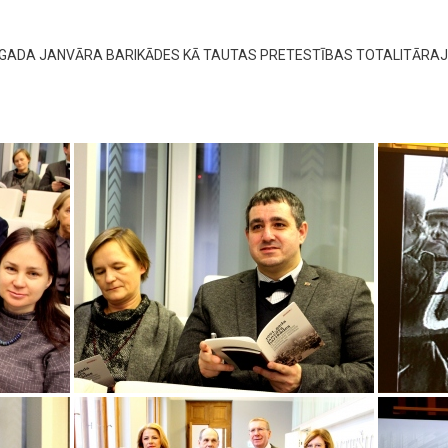
1. GADA JANVĀRA BARIKĀDES KĀ TAUTAS PRETESTĪBAS TOTALITĀR