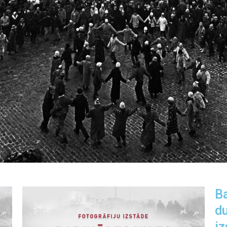
Ba
du
iz