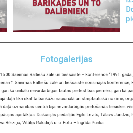
D
pi
Fotogalerijas
īdz 15.00 Saeimas Baltiešu zālē un tiešsaistē – konference “1991. gada
ām”. Saeimas Baltiešu zālē un tiešsaistē norisinājās konference, ka
ētu gan kā unikālu nevardarbīgas tautas pretestības piemēru, gan kā 
jā daļā tika skatīta barikāžu nacionālā un starptautiskā nozīme, org
 daļā uzmanības centrā bija nevardarbīgās pretošanās tiesiskie, vēst
upācijas apstākļos. Diskusijās piedalījās Egils Levits, Tālavs Jundzis
va Bērziņa, Vitālijs Rakstiņš u. c. Foto – Ingrīda Punka