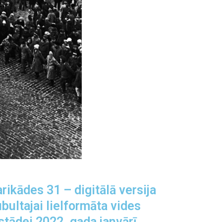
rikādes 31 – digitālā versija
bultajai lielformāta vides
stādei 2022. gada janvārī