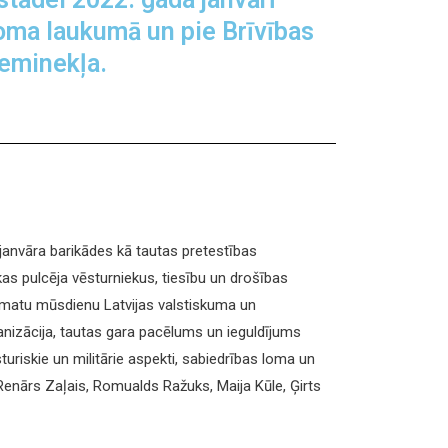
oma laukumā un pie Brīvības
eminekļa.
 janvāra barikādes kā tautas pretestības
s pulcēja vēsturniekus, tiesību un drošības
pamatu mūsdienu Latvijas valstiskuma un
anizācija, tautas gara pacēlums un ieguldījums
uriskie un militārie aspekti, sabiedrības loma un
, Renārs Zaļais, Romualds Ražuks, Maija Kūle, Ģirts